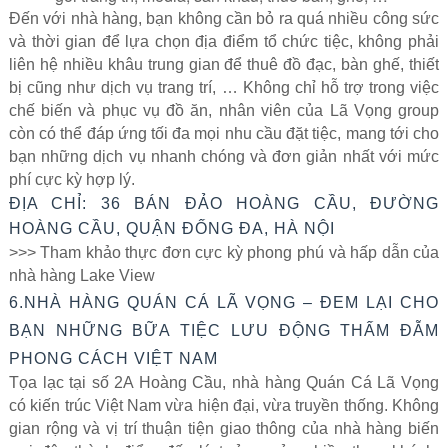
Đến với nhà hàng, bạn không cần bỏ ra quá nhiều công sức
và thời gian để lựa chọn địa điểm tổ chức tiệc, không phải
liên hệ nhiều khâu trung gian để thuê đồ đạc, bàn ghế, thiết
bị cũng như dịch vụ trang trí, … Không chỉ hỗ trợ trong việc
chế biến và phục vụ đồ ăn, nhân viên của Lã Vọng group
còn có thể đáp ứng tối đa mọi nhu cầu đặt tiệc, mang tới cho
bạn những dịch vụ nhanh chóng và đơn giản nhất với mức
phí cực kỳ hợp lý.
ĐỊA CHỈ: 36 BÁN ĐẢO HOÀNG CẦU, ĐƯỜNG
HOÀNG CẦU, QUẬN ĐỐNG ĐA, HÀ NỘI
>>> Tham khảo thực đơn cực kỳ phong phú và hấp dẫn của
nhà hàng Lake View
6.NHÀ HÀNG QUÁN CÁ LÃ VỌNG – ĐEM LẠI CHO
BẠN NHỮNG BỮA TIỆC LƯU ĐỘNG THẤM ĐẪM
PHONG CÁCH VIỆT NAM
Tọa lạc tại số 2A Hoàng Cầu, nhà hàng Quán Cá Lã Vọng
có kiến trúc Việt Nam vừa hiện đại, vừa truyền thống. Không
gian rộng và vị trí thuận tiện giao thông của nhà hàng biến