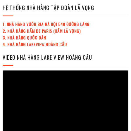
HỆ THỐNG NHÀ HÀNG TẬP ĐOÀN LÃ VỌNG
1. NHÀ HÀNG VƯỜN BIA HÀ NỘI 540 ĐƯỜNG LÁNG
2. NHÀ HÀNG HẦM DE PARIS (HẦM LÃ VỌNG)
3. NHÀ HÀNG QUỐC DÂN
4. NHÀ HÀNG LAKEVIEW HOÀNG CẦU
VIDEO NHÀ HÀNG LAKE VIEW HOÀNG CẦU