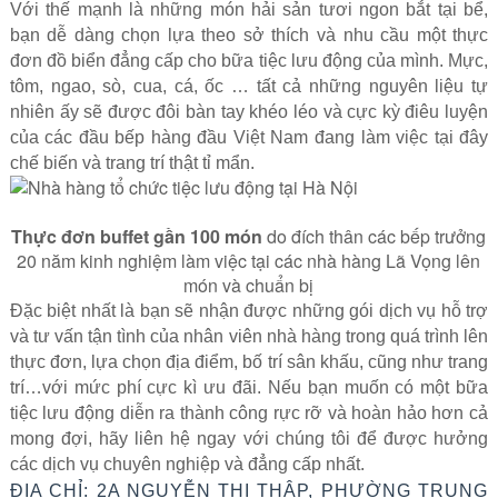
Với thế mạnh là những món hải sản tươi ngon bắt tại bể,
bạn dễ dàng chọn lựa theo sở thích và nhu cầu một thực
đơn đồ biển đẳng cấp cho bữa tiệc lưu động của mình. Mực,
tôm, ngao, sò, cua, cá, ốc … tất cả những nguyên liệu tự
nhiên ấy sẽ được đôi bàn tay khéo léo và cực kỳ điêu luyện
của các đầu bếp hàng đầu Việt Nam đang làm việc tại đây
chế biến và trang trí thật tỉ mẩn.
Thực đơn buffet gần 100 món
do đích thân các bếp trưởng
20 năm kinh nghiệm làm việc tại các nhà hàng Lã Vọng lên
món và chuẩn bị
Đặc biệt nhất là bạn sẽ nhận được những gói dịch vụ hỗ trợ
và tư vấn tận tình của nhân viên nhà hàng trong quá trình lên
thực đơn, lựa chọn địa điểm, bố trí sân khấu, cũng như trang
trí…với mức phí cực kì ưu đãi. Nếu bạn muốn có một bữa
tiệc lưu động diễn ra thành công rực rỡ và hoàn hảo hơn cả
mong đợi, hãy liên hệ ngay với chúng tôi để được hưởng
các dịch vụ chuyên nghiệp và đẳng cấp nhất.
ĐỊA CHỈ: 2A NGUYỄN THỊ THẬP, PHƯỜNG TRUNG