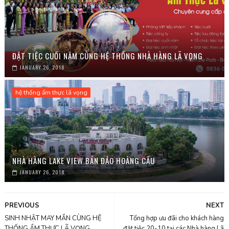
ĐẶT TIỆC CUỐI NĂM CÙNG HỆ THỐNG NHÀ HÀNG LÃ VỌNG
JANUARY 26, 2018
hệ thống ẩm thực lã vọng
NHÀ HÀNG LAKE VIEW BÁN ĐẢO HOÀNG CẦU
JANUARY 26, 2018
PREVIOUS
NEXT
SINH NHẬT MAY MẮN CÙNG HỆ
Tổng hợp ưu đãi cho khách hàng
THỐNG ẨM THỰC LÃ VỌNG
đặt tiệc 20-10 tại các Nhà hàng Lã