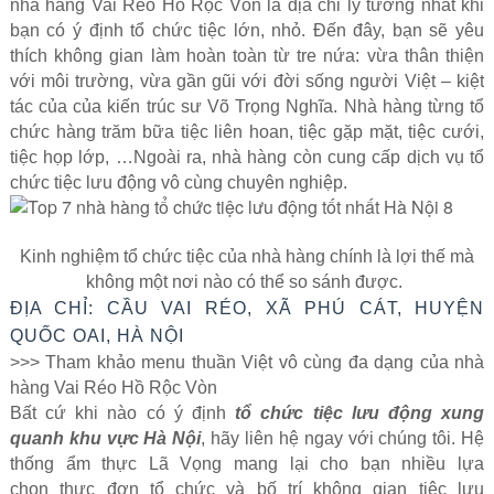
nhà hàng Vai Réo Hồ Rộc Vòn là địa chỉ lý tưởng nhất khi
bạn có ý định tổ chức tiệc lớn, nhỏ. Đến đây, bạn sẽ yêu
thích không gian làm hoàn toàn từ tre nứa: vừa thân thiện
với môi trường, vừa gần gũi với đời sống người Việt – kiệt
tác của của kiến trúc sư Võ Trọng Nghĩa. Nhà hàng từng tổ
chức hàng trăm bữa tiệc liên hoan, tiệc gặp mặt, tiệc cưới,
tiệc họp lớp, …Ngoài ra, nhà hàng còn cung cấp dịch vụ tổ
chức tiệc lưu động vô cùng chuyên nghiệp.
Kinh nghiệm tổ chức tiệc của nhà hàng chính là lợi thế mà
không một nơi nào có thể so sánh được.
ĐỊA CHỈ: CẦU VAI RÉO, XÃ PHÚ CÁT, HUYỆN
QUỐC OAI, HÀ NỘI
>>> Tham khảo menu thuần Việt vô cùng đa dạng của nhà
hàng Vai Réo Hồ Rộc Vòn
Bất cứ khi nào có ý định
tổ chức tiệc lưu động xung
quanh khu vực Hà Nội
, hãy liên hệ ngay với chúng tôi. Hệ
thống ẩm thực Lã Vọng mang lại cho bạn nhiều lựa
chọn
thực đơn tổ chức và bố trí không gian tiệc lưu