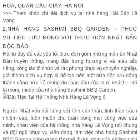
HÒA, QUẬN CẦU GIẤY, HÀ NỘI
>>> Tham khảo chi tiết dịch vụ tại nhà hàng Hải Sản Lã
Vọng
2.NHÀ HÀNG SASHIMI BBQ GARDEN – PHỤC
VỤ TIỆC LƯU ĐỘNG VỚI THỰC ĐƠN NHẬT BẢN
ĐỘC ĐÁO
Hội tụ đầy đủ các yếu tố: thực đơn gồm những món ăn Nhật
Bản truyền thống, mang đặc trưng hương vị và màu sắc
riêng, công tác tổ chức và tác phong phục vụ chuyên nghiệp,
giá thành dịch vụ hợp lý để tạo nên một bữa tiệc lưu động
thành công hơn cả mong đợi ban đầu của thực khách – đó
là mong muốn của nhà hàng Sashimi BBQ Garden.
Người Nhật vốn nổi tiếng với tính cẩn thận, tinh thần trách
nhiệm cao, luôn muốn chu toàn trong mọi công việc của
mình, nhân viên của hệ thống nhà hàng Lã Vọng nói chung
và đội ngũ phục vụ viên đang làm việc nhà hàng Sashimi
BBQ Garden cũng mang tâm thế ấy khi đem đến những dịch