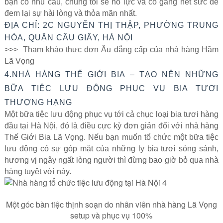
bạn có nhu cầu, chúng tôi sẽ nỗ lực và cố gắng hết sức để
đem lại sự hài lòng và thỏa mãn nhất.
ĐỊA CHỈ: 2C NGUYỄN THỊ THẬP, PHƯỜNG TRUNG
HÒA, QUẬN CẦU GIẤY, HÀ NỘI
>>> Tham khảo thực đơn Âu đẳng cấp của nhà hàng Hầm
Lã Vọng
4.NHÀ HÀNG THẾ GIỚI BIA – TẠO NÊN NHỮNG
BỮA TIỆC LƯU ĐỘNG PHỤC VỤ BIA TƯƠI
THƯỢNG HẠNG
Một bữa tiệc lưu động phục vụ tới cả chục loại bia tươi hàng
đầu tại Hà Nội, đó là điều cực kỳ đơn giản đối với nhà hàng
Thế Giới Bia Lã Vọng. Nếu bạn muốn tổ chức một bữa tiệc
lưu động có sự góp mặt của những ly bia tươi sóng sánh,
hương vị ngây ngất lòng người thì đừng bao giờ bỏ qua nhà
hàng tuyệt vời này.
Một góc bàn tiệc thịnh soạn do nhân viên nhà hàng Lã Vọng
setup và phục vụ 100%