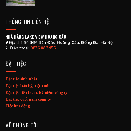
THÔNG TIN LIÊN HỆ
NHÀ HÀNG LAKE VIEW HOÀNG CẤU
Địa chỉ:
Số
36A Bán Đảo Hoàng Cầu, Đống Đa, Hà Nội
Điện thoại:
0836.08.3456
ĐẶT TIỆC
Đặt tiệc sinh nhật
Đặt tiệc báo hỷ, tiệc cưới
Đặt tiệc liên hoan, kỷ niệm công ty
Đặt tiệc cuối năm công ty
Tiệc lưu động
VỀ CHÚNG TÔI