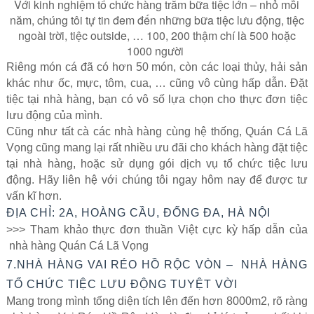
Với kinh nghiệm tổ chức hàng trăm bữa tiệc lớn – nhỏ mỗi
năm, chúng tôi tự tin đem đến những bữa tiệc lưu động, tiệc
ngoài trời, tiệc outside, … 100, 200 thậm chí là 500 hoặc
1000 người
Riêng món cá đã có hơn 50 món, còn các loại thủy, hải sản
khác như ốc, mực, tôm, cua, … cũng vô cùng hấp dẫn. Đặt
tiệc tại nhà hàng, bạn có vô số lựa chọn cho thực đơn tiệc
lưu động của mình.
Cũng như tất cà các nhà hàng cùng hệ thống, Quán Cá Lã
Vọng cũng mang lại rất nhiều ưu đãi cho khách hàng đặt tiệc
tại nhà hàng, hoặc sử dụng gói dịch vụ tổ chức tiệc lưu
động. Hãy liên hệ với chúng tôi ngay hôm nay để được tư
vấn kĩ hơn.
ĐỊA CHỈ: 2A, HOÀNG CẦU, ĐỐNG ĐA, HÀ NỘI
>>> Tham khảo thực đơn thuần Việt cực kỳ hấp dẫn của
nhà hàng Quán Cá Lã Vọng
7.NHÀ HÀNG VAI RÉO HỒ RỘC VÒN – NHÀ HÀNG
TỔ CHỨC TIỆC LƯU ĐỘNG TUYỆT VỜI
Mang trong mình tổng diện tích lên đến hơn 8000m2, rõ ràng