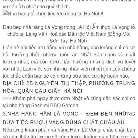
vụ tiện ích nhất cho quý khách.
Đầu bếp nhà hàng Lã Vọng trong Lễ Hội Ẩm thực Lã Vọng tổ
chức tại Làng Văn Hoá các Dân tộc Việt Nam (Đồng Mô,
Sơn Tây, Hà Nội)
Liên hệ đặt tiệc lưu động với nhà hàng, bạn không chỉ có cơ
hội thưởng thức những món ăn Nhật Bản ngon và chất
lượng nhất, mà còn được tận hưởng những dịch vụ tuyệt
vời nhất. Làm việc với những nhân viên nhiệt tình của chúng
tôi, chắc chắn bạn sẽ có những bữa tiệc cực kỳ hoàn hảo.
ĐỊA CHỈ: 2B NGUYỄN THỊ THẬP, PHƯỜNG TRUNG
HÒA, QUẬN CẦU GIẤY, HÀ NỘI
>>> Khám phá ngay thực đơn Nhật vô cùng đặc sắc chỉ có
tại nhà hàng Sashimi BBQ Garden
3.NHÀ HÀNG HẦM LÃ VỌNG – ĐEM ĐẾN NHỮNG
BỮA TIỆC RƯỢU VANG ĐÚNG CHẤT CHÂU ÂU
Nếu từng khám phá nhà hàng Hầm Lã Vọng, chắc chắn bạn
sẽ cảm thấy ấn tượng vô cùng trước không gian hầm cực kỳ