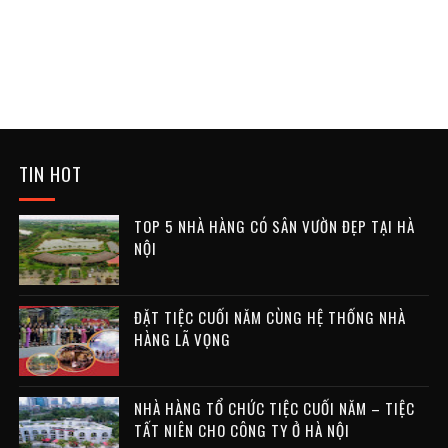
TIN HOT
TOP 5 NHÀ HÀNG CÓ SÂN VƯỜN ĐẸP TẠI HÀ
NỘI
ĐẶT TIỆC CUỐI NĂM CÙNG HỆ THỐNG NHÀ
HÀNG LÃ VỌNG
NHÀ HÀNG TỔ CHỨC TIỆC CUỐI NĂM – TIỆC
TẤT NIÊN CHO CÔNG TY Ở HÀ NỘI