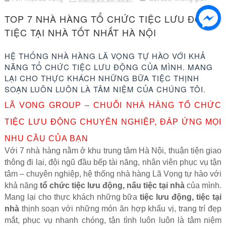
TOP 7 NHÀ HÀNG TỔ CHỨC TIỆC LƯU ĐỘNG,
TIỆC TẠI NHÀ TỐT NHẤT HÀ NỘI
HỆ THỐNG NHÀ HÀNG LÃ VỌNG TỰ HÀO VỚI KHẢ
NĂNG TỔ CHỨC TIỆC LƯU ĐỘNG CỦA MÌNH. MANG
LẠI CHO THỰC KHÁCH NHỮNG BỮA TIỆC THỊNH
SOẠN LUÔN LUÔN LÀ TÂM NIỆM CỦA CHÚNG TÔI.
LÃ VỌNG GROUP – CHUỖI NHÀ HÀNG TỔ CHỨC
TIỆC LƯU ĐỘNG CHUYÊN NGHIỆP, ĐÁP ỨNG MỌI
NHU CẦU CỦA BẠN
Với 7 nhà hàng nằm ở khu trung tâm Hà Nội, thuận tiện giao
thông đi lại, đội ngũ đầu bếp tài năng, nhân viên phục vụ tận
tâm – chuyên nghiệp, hệ thống nhà hàng Lã Vọng tự hào với
khả năng
tổ chức tiệc lưu động, nấu tiệc tại nhà
của mình.
Mang lại cho thực khách những bữa
tiệc lưu động, tiệc tại
nhà
thịnh soạn với những món ăn hợp khẩu vị, trang trí đẹp
mắt, phục vụ nhanh chóng, tận tình luôn luôn là tâm niệm