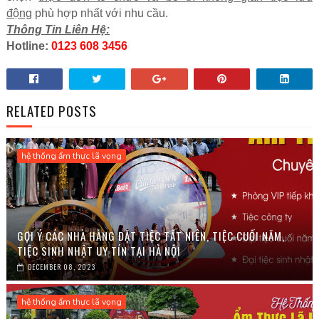
động
phù hợp nhất với nhu cầu.
Thông Tin Liên Hệ:
Hotline:
0123 608 3456
RELATED POSTS
hệ thống ẩm thực lã vọng
GỢI Ý CÁC NHÀ HÀNG ĐẶT TIỆC TẤT NIÊN, TIỆC CUỐI NĂM,
TIỆC SINH NHẬT UY TÍN TẠI HÀ NỘI
DECEMBER 08, 2023
hệ thống ẩm thực lã vọng