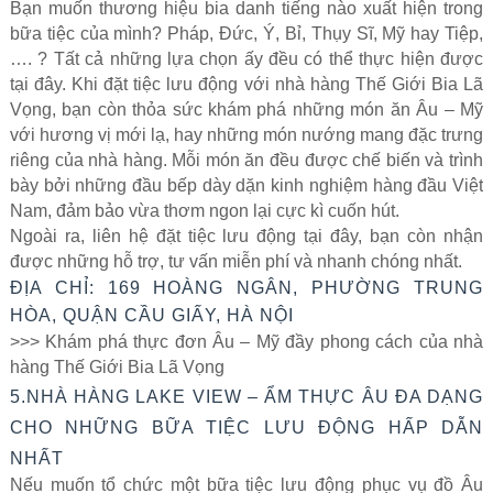
Bạn muốn thương hiệu bia danh tiếng nào xuất hiện trong
bữa tiệc của mình? Pháp, Đức, Ý, Bỉ, Thụy Sĩ, Mỹ hay Tiệp,
…. ? Tất cả những lựa chọn ấy đều có thể thực hiện được
tại đây. Khi đặt tiệc lưu động với nhà hàng Thế Giới Bia Lã
Vọng, bạn còn thỏa sức khám phá những món ăn Âu – Mỹ
với hương vị mới lạ, hay những món nướng mang đặc trưng
riêng của nhà hàng. Mỗi món ăn đều được chế biến và trình
bày bởi những đầu bếp dày dặn kinh nghiệm hàng đầu Việt
Nam, đảm bảo vừa thơm ngon lại cực kì cuốn hút.
Ngoài ra, liên hệ đặt tiệc lưu động tại đây, bạn còn nhận
được những hỗ trợ, tư vấn miễn phí và nhanh chóng nhất.
ĐỊA CHỈ: 169 HOÀNG NGÂN, PHƯỜNG TRUNG
HÒA, QUẬN CẦU GIẤY, HÀ NỘI
>>> Khám phá thực đơn Âu – Mỹ đầy phong cách của nhà
hàng Thế Giới Bia Lã Vọng
5.NHÀ HÀNG LAKE VIEW – ẨM THỰC ÂU ĐA DẠNG
CHO NHỮNG BỮA TIỆC LƯU ĐỘNG HẤP DẪN
NHẤT
Nếu muốn tổ chức một bữa tiệc lưu động phục vụ đồ Âu