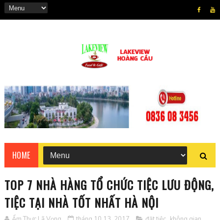
HOME
TOP 7 NHÀ HÀNG TỔ CHỨC TIỆC LƯU ĐỘNG,
TIỆC TẠI NHÀ TỐT NHẤT HÀ NỘI
Ẩm Thực Lã Vọng
tháng 10 13, 2017
đặt tiệc
,
không gian