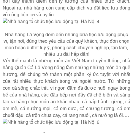
nơi đây thành điểm đến lý tưởng của nhiều thực khách.
Ngoài ra, nhà hàng còn cung cấp dịch vụ đặt tiệc lưu động
vô cùng tiện lợi và uy tín.
Nhà hàng Lã Vọng đem đến nhũng bữa tiệc lưu động phục
vụ tận nơi, đúng theo yêu cầu của quý khách, thực đơn chọn
món hoặc buffet tuỳ ý, phong cách chuyên nghiệp, tận tâm,
nhiều ưu đãi hấp dẫn!
Với thế mạnh là những món ăn Việt Nam truyền thống, nhà
hàng Quán Cá Lã Vọng nâng tầm những những món ăn quê
hương, để chúng trở thành một phần ký ức tuyệt vời nhất
của rất nhiều thực khách trong và ngoài nước. Từ những
con cá sông chắc thịt, vị ngon đậm đà được nuôi ngay trong
bể của nhà hàng, các đầu bếp nơi đây đã chế biến và sáng
tạo ra hàng chục món ăn khác nhau: cá hấp hành gừng, cá
om mẻ, cá nướng mọi, cá om dưa, cá chưng tương, cá om
chuối đậu, cá trộn chua cay, cá rang muối, cá nướng lá ổi….