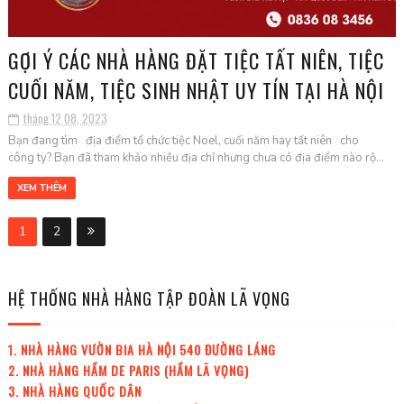
GỢI Ý CÁC NHÀ HÀNG ĐẶT TIỆC TẤT NIÊN, TIỆC
CUỐI NĂM, TIỆC SINH NHẬT UY TÍN TẠI HÀ NỘI
tháng 12 08, 2023
Bạn đang tìm địa điểm tổ chức tiệc Noel, cuối năm hay tất niên cho
công ty? Bạn đã tham khảo nhiều địa chỉ nhưng chưa có địa điểm nào rộ...
XEM THÊM
1
2
HỆ THỐNG NHÀ HÀNG TẬP ĐOÀN LÃ VỌNG
1. NHÀ HÀNG VƯỜN BIA HÀ NỘI 540 ĐƯỜNG LÁNG
2. NHÀ HÀNG HẦM DE PARIS (HẦM LÃ VỌNG)
3. NHÀ HÀNG QUỐC DÂN