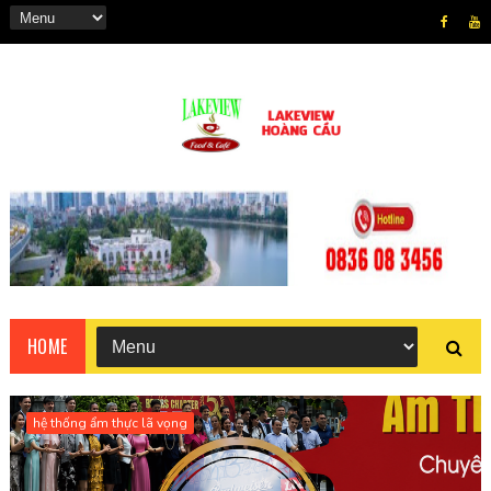
HOME
hệ thống ẩm thực lã vọng