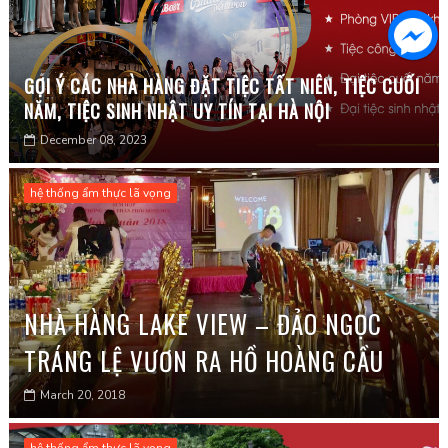
GỢI Ý CÁC NHÀ HÀNG ĐẶT TIỆC TẤT NIÊN, TIỆC CUỐI
NĂM, TIỆC SINH NHẬT UY TÍN TẠI HÀ NỘI
December 08, 2023
hệ thống ẩm thực lã vọng
NHÀ HÀNG LAKE VIEW – ĐẢO NGỌC
TRÁNG LỆ VƯƠN RA HỒ HOÀNG CẦU
March 20, 2018