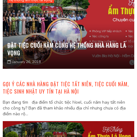
hệ thống ẩm thực lã vọng
ĐẶT TIỆC CUỐI NĂM CÙNG HỆ THỐNG NHÀ HÀNG LÃ
VỌNG
January 26, 2018
GỢI Ý CÁC NHÀ HÀNG ĐẶT TIỆC TẤT NIÊN, TIỆC CUỐI NĂM,
TIỆC SINH NHẬT UY TÍN TẠI HÀ NỘI
Bạn đang tìm địa điểm tổ chức tiệc Noel, cuối năm hay tất niên
cho công ty? Bạn đã tham khảo nhiều địa chỉ nhưng chưa có địa
điểm nào rộ...