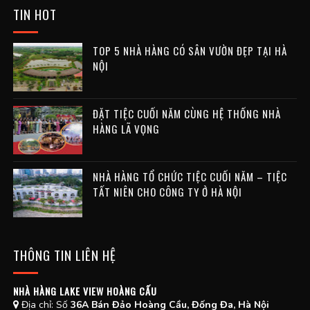
TIN HOT
TOP 5 NHÀ HÀNG CÓ SÂN VƯỜN ĐẸP TẠI HÀ
NỘI
ĐẶT TIỆC CUỐI NĂM CÙNG HỆ THỐNG NHÀ
HÀNG LÃ VỌNG
NHÀ HÀNG TỔ CHỨC TIỆC CUỐI NĂM – TIỆC
TẤT NIÊN CHO CÔNG TY Ở HÀ NỘI
THÔNG TIN LIÊN HỆ
NHÀ HÀNG LAKE VIEW HOÀNG CẤU
Địa chỉ:
Số
36A Bán Đảo Hoàng Cầu, Đống Đa, Hà Nội