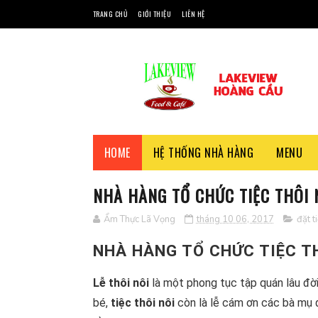
TRANG CHỦ
GIỚI THIỆU
LIÊN HỆ
HOME
HỆ THỐNG NHÀ HÀNG
MENU
NHÀ HÀNG TỔ CHỨC TIỆC THÔI N
Ẩm Thực Lã Vọng
tháng 10 06, 2017
đặt t
NHÀ HÀNG TỔ CHỨC TIỆC TH
Lễ thôi nôi
là một phong tục tập quán lâu đời
bé,
tiệc thôi nôi
còn là lễ cám ơn các bà mụ đ