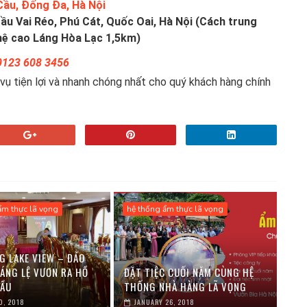
ầu, Đống Đa, Hà Nội
u Vai Réo, Phú Cát, Quốc Oai, Hà Nội (Cách trung
hệ cao Láng Hòa Lạc 1,5km)
01
23 608 3456
vụ tiện lợi và nhanh chóng nhất cho quý khách hàng chính
ẩm thực lã vọng
hệ thống ẩm thực lã vọng
G LAKE VIEW – ĐẢO
ÁNG LỆ VƯƠN RA HỒ
ĐẶT TIỆC CUỐI NĂM CÙNG HỆ
ẦU
THỐNG NHÀ HÀNG LÃ VỌNG
0, 2018
JANUARY 26, 2018