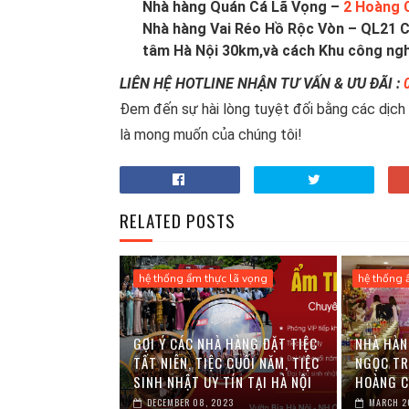
Nhà hàng Quán Cá Lã Vọng –
2 Hoàng C
Nhà hàng Vai Réo Hồ Rộc Vòn – QL21 Cầ
tâm Hà Nội 30km,và cách Khu công ng
LIÊN HỆ HOTLINE NHẬN TƯ VẤN & ƯU ĐÃI :
Đem đến sự hài lòng tuyệt đối bằng các dịch 
là mong muốn của chúng tôi!
RELATED POSTS
hệ thống ẩm thực lã vọng
hệ thống 
GỢI Ý CÁC NHÀ HÀNG ĐẶT TIỆC
NHÀ HÀN
TẤT NIÊN, TIỆC CUỐI NĂM, TIỆC
NGỌC TR
SINH NHẬT UY TÍN TẠI HÀ NỘI
HOÀNG C
DECEMBER 08, 2023
MARCH 2