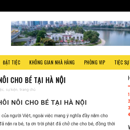
ĐẶT TIỆC
KHÔNG GIAN NHÀ HÀNG
PHÒNG VIP
TIỆC SỰ
ÔI CHO BÉ TẠI HÀ NỘI
iệc
,
sự kiện
,
trang chủ
1
2
ÔI NÔI CHO BÉ TẠI HÀ NỘI
4
 của người Việt, ngoài việc mang ý nghĩa đầy năm cho
ã nặn ra bé, tạ ơn trời phật đã chở che cho bé, đồng thời