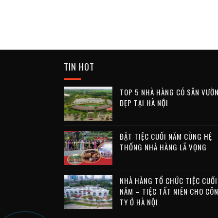
TIN HOT
TOP 5 NHÀ HÀNG CÓ SÂN VƯỜ
ĐẸP TẠI HÀ NỘI
ĐẶT TIỆC CUỐI NĂM CÙNG HỆ
THỐNG NHÀ HÀNG LÃ VỌNG
NHÀ HÀNG TỔ CHỨC TIỆC CUỐI
NĂM – TIỆC TẤT NIÊN CHO CÔ
TY Ở HÀ NỘI