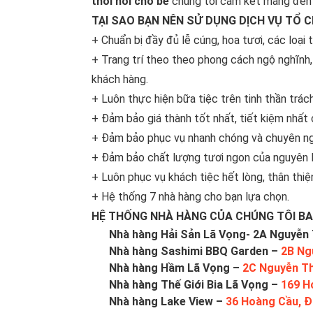
thôi nôi cho bé
chúng tôi cam kết mang đến c
TẠI SAO BẠN NÊN SỬ DỤNG DỊCH VỤ TỔ C
+ Chuẩn bị đầy đủ lễ cúng, hoa tươi, các loại 
+ Trang trí theo theo phong cách ngộ nghĩnh,
khách hàng.
+ Luôn thực hiện bữa tiệc trên tinh thần trá
+ Đảm bảo giá thành tốt nhất, tiết kiệm nhất
+ Đảm bảo phục vụ nhanh chóng và chuyên ng
+ Đảm bảo chất lượng tươi ngon của nguyên l
+ Luôn phục vụ khách tiệc hết lòng, thân thiện
+ Hệ thống 7 nhà hàng cho bạn lựa chọn.
HỆ THỐNG NHÀ HÀNG CỦA CHÚNG TÔI B
Nhà hàng Hải Sản Lã Vọng- 2A Nguyễn T
Nhà hàng Sashimi BBQ Garden –
2B Ng
Nhà hàng Hầm Lã Vọng –
2C Nguyễn Thị
Nhà hàng Thế Giới Bia Lã Vọng –
169 H
Nhà hàng Lake View –
36 Hoàng Cầu, Đ