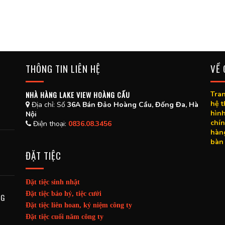
THÔNG TIN LIÊN HỆ
VỀ 
N
NHÀ HÀNG LAKE VIEW HOÀNG CẤU
Tran
hệ 
Địa chỉ:
Số
36A Bán Đảo Hoàng Cầu, Đống Đa, Hà
hình
Nội
chín
Điện thoại:
0836.08.3456
hàng
bàn 
ĐẶT TIỆC
Đặt tiệc sinh nhật
Đặt tiệc báo hỷ, tiệc cưới
NG
Đặt tiệc liên hoan, kỷ niệm công ty
Đặt tiệc cuối năm công ty