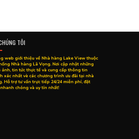
CHÚNG TÔI
g web giới thiệu về Nhà hàng Lake View thuộc
thống Nhà hàng Lã Vọng. Nơi cập nhật những
 ảnh, tin tức thực tế và cung cấp thông tin
h xác nhất vè các chương trình ưu đãi tại nhà
. Hỗ trợ tư vấn trực tiếp 24/24 miễn phí, đặt
nhanh chóng và uy tín nhất!