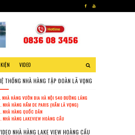
 KIỆN
VIDEO
HỆ THỐNG NHÀ HÀNG TẬP ĐOÀN LÃ VỌNG
. NHÀ HÀNG VƯỜN BIA HÀ NỘI 540 ĐƯỜNG LÁNG
. NHÀ HÀNG HẦM DE PARIS (HẦM LÃ VỌNG)
3. NHÀ HÀNG QUỐC DÂN
. NHÀ HÀNG LAKEVIEW HOÀNG CẦU
VIDEO NHÀ HÀNG LAKE VIEW HOÀNG CẦU